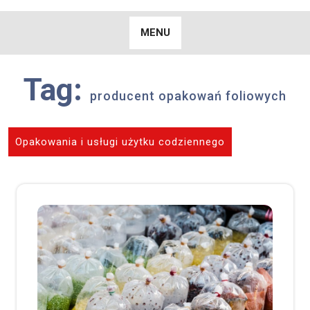
Skip
to
MENU
content
Tag:
producent opakowań foliowych
Opakowania i usługi użytku codziennego