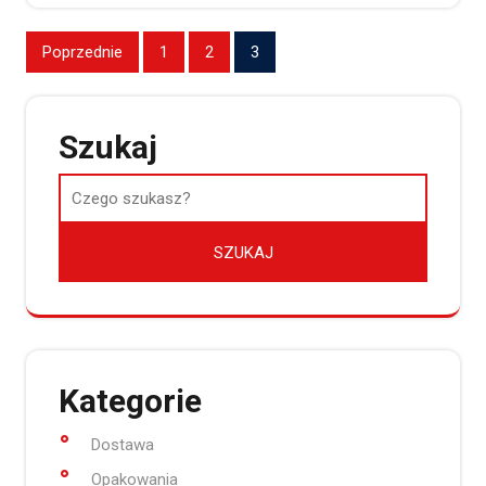
Stronicowanie
Poprzednie
1
2
3
wpisów
Szukaj
Kategorie
Dostawa
Opakowania