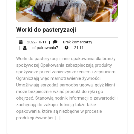
Worki do pasteryzacji
2022-
Brak
2022-10-11
|
Brak komentarzy
10-
o1pakowania7
21:11
komentarzy
|
o1pakowania7
|
21:11
11
Worki do pasteryzacji i inne opakowania dla branży
spożywczej Opakowania zabezpieczają produkty
spożywcze przed zanieczyszczeniem i zepsuciem.
Ograniczają więc marnotrawienie żywności.
Umożliwiają sprzedaż samoobsługową, gdyż klient
może bezpiecznie wziąć produkt do ręki i go
obejrzeć. Stanowią nośnik informacji o zawartości i
zachęcają do zakupu. Istnieją także takie
opakowania, które są niezbędne w procesie
produkcji żywności. […]