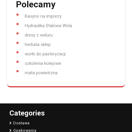
Polecamy
Kasyno na imprezy
Hydraulika Stalowa Wola
dresy z weluru
herbata sklep
worki do pasteryzacji
szkolenia kolejowe
mata powietrzna
Categories
Dostawa
Opakowania