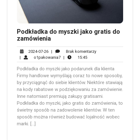
Podkładka do myszki jako gratis do
zamówienia
2024-
Brak
2024-07-26
|
Brak komentarzy
07-
o1pakowania7
15:45
komentarzy
|
o1pakowania7
|
15:45
26
Podkładka do myszki jako podarunek dla klienta
Firmy handlowe wymyślają coraz to nowe sposoby,
by przyciągnąć do siebie klientów. Niektóre stawiają
na kody rabatowe w podziękowaniu za zamówienie.
Inne natomiast premiują zakupy gratisami.
Podkładka do myszki, jako gratis do zamówienia, to
świetny sposób na zadowolenie klientów. W ten
sposób można również budować lojalność wobec
marki. […]