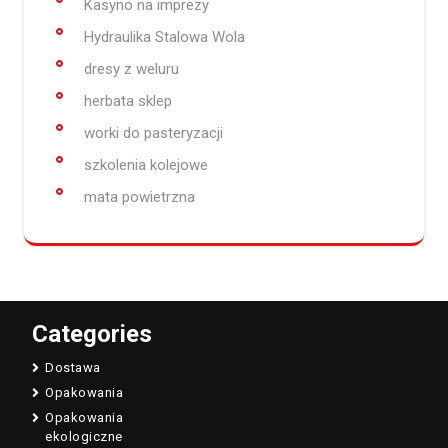
Kasyno na imprezy
Hydraulika Stalowa Wola
dresy z weluru
herbata sklep
worki do pasteryzacji
szkolenia kolejowe
mata powietrzna
Categories
Dostawa
Opakowania
Opakowania
ekologiczne