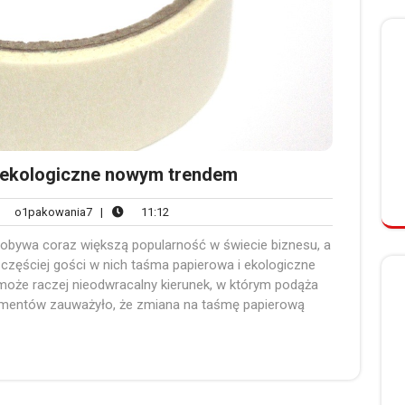
 ekologiczne nowym trendem
o1pakowania7
11:12
o1pakowania7
|
11:12
tarzy
dobywa coraz większą popularność w świecie biznesu, a
zęściej gości w nich taśma papierowa i ekologiczne
może raczej nieodwracalny kierunek, w którym podąża
umentów zauważyło, że zmiana na taśmę papierową