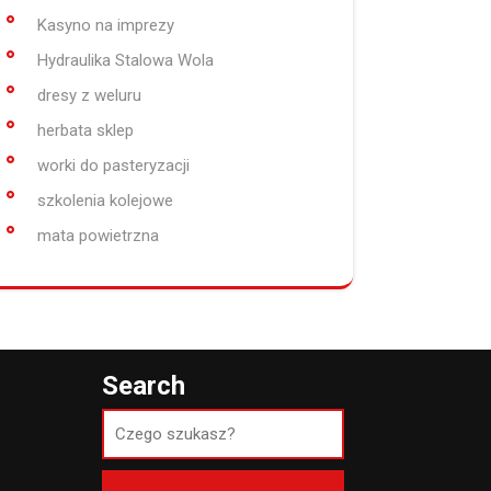
Kasyno na imprezy
Hydraulika Stalowa Wola
dresy z weluru
herbata sklep
worki do pasteryzacji
szkolenia kolejowe
mata powietrzna
Search