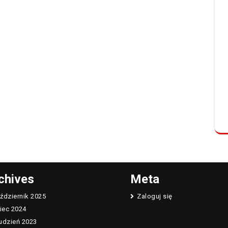
chives
Meta
ździernik 2025
Zaloguj się
piec 2024
udzień 2023