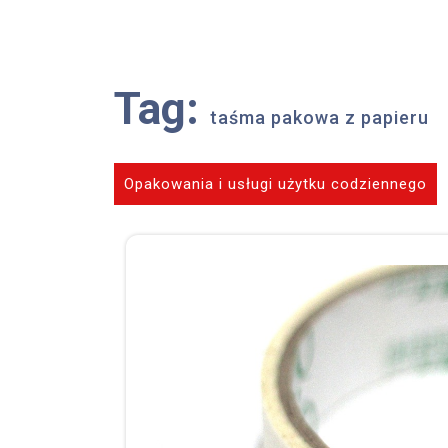
Skip
to
content
Tag:
taśma pakowa z papieru
Opakowania i usługi użytku codziennego