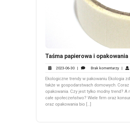
Taśma papierowa i opakowania
2023-
Brak
2023-06-30
|
Brak komentarzy
|
06-
komen
Ekologiczne trendy w pakowaniu Ekologia z
30
także w gospodarstwach domowych. Coraz c
opakowania. Czy jest tylko modny trend? A 
całe społeczeństwo? Wiele firm oraz kons
oraz opakowania bio […]