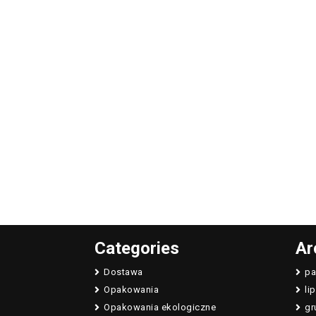
Categories
Ar
Dostawa
pa
Opakowania
li
Opakowania ekologiczne
gr